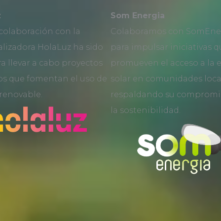
z
Som Energia
colaboración con la
Colaboramos con SomEne
lizadora HolaLuz ha sido
para impulsar iniciativas 
ra llevar a cabo proyectos
promueven el acceso a la 
os que fomentan el uso de
solar en comunidades loca
renovable.
respaldando su compromi
la sostenibilidad.