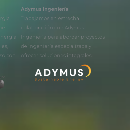
Adymus Ingeniería
rgia
Trabajamos en estrecha
que
colaboración con Adymus
energía
Ingeniería para abordar proyectos
les,
de ingeniería especializada y
so con
ofrecer soluciones integrales.