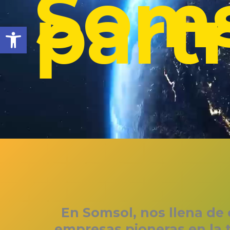
Soms
part
Abrir barra de herramientas
En Somsol, nos llena de 
empresas pioneras en la t