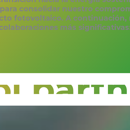
ara consolidar nuestro compromi
to fotovoltaico. A continuación,
colaboraciones más significativas
l partn