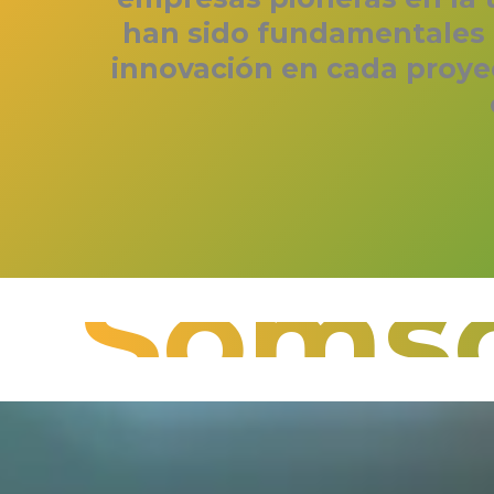
han sido fundamentales p
innovación en cada proyec
Somso