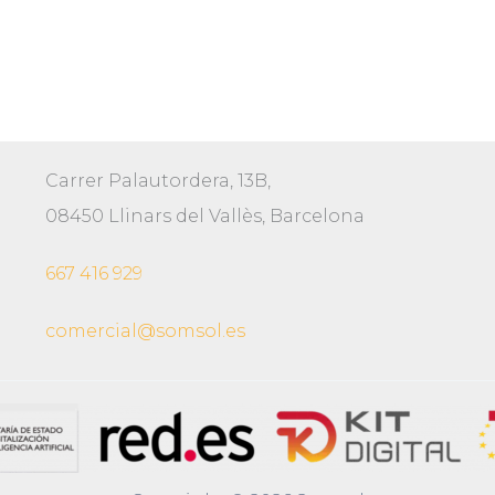
Carrer Palautordera, 13B,
08450 Llinars del Vallès, Barcelona
667 416 929
comercial@somsol.es