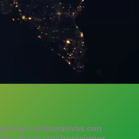
iencias colaborativas con
ible. Estas colaboraciones