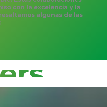
so con la excelencia y la
 resaltamos algunas de las
:
ers