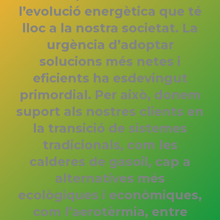
l’evolució energètica que té
lloc a la nostra societat. La
urgència d’adoptar
solucions més netes i
eficients ha esdevingut
primordial. Per això, donem
suport als nostres clients en
la transició de sistemes
tradicionals, com les
calderes de gasoil, cap a
alternatives més
ecològiques i econòmiques,
com l’aerotèrmia, entre